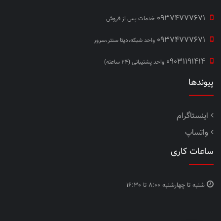
09374777671
خدمات پس از فروش
09374777671
واحد شبکه،دیتا سنتر،سرور
09031191414
واحد پشتیبانی (24 ساعته)
پیوندها
اینستاگرام
واتساپ
ساعات کاری
شنبه تا چهارشنبه
8:00 تا 16:30