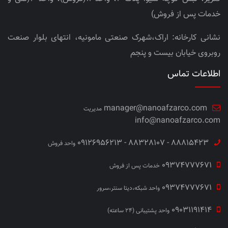
خدمات پس از فروش)
نشانی کارخانه: اراک،شهرک صنعتی مامونیه، انتهای بلوار صنعت
روبروی خیابان بیست و پنجم
اطلاعات تماس
manager@nanoafzarco.com
مدیریت
info@nanoafzarco.com
88815423 - 88328107 - 09126956213
واحد فروش
09374777671
خدمات پس از فروش
09374777671
واحد شبکه،دیتا سنتر،سرور
09031191414
واحد پشتیبانی (24 ساعته)