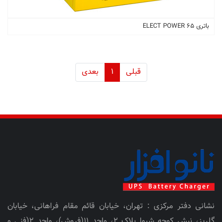
باتری 65 ELECT POWER
قبلی
1
بعدی
نشانی دفتر مرکزی : تهران، خیابان قائم مقام فراهانی، خیابان
گلریز، نبش کوچه شیوا پلاک 2، واحد 11(فروش)، واحد 2(فنی و