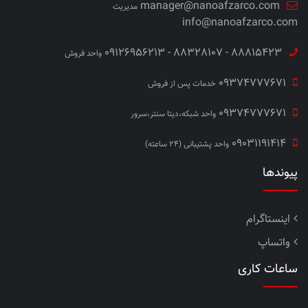
manager@nanoafzarco.com
مدیریت
info@nanoafzarco.com
88815423 - 88328107 - 09126956213
واحد فروش
09374777671
خدمات پس از فروش
09374777671
واحد شبکه،دیتا سنتر،سرور
09031191414
واحد پشتیبانی (24 ساعته)
پیوندها
اینستاگرام
واتساپ
ساعات کاری